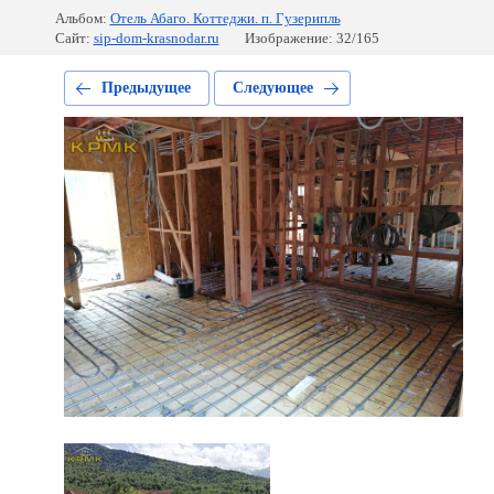
Альбом:
Отель Абаго. Коттеджи. п. Гузерипль
Сайт:
sip-dom-krasnodar.ru
Изображение: 32/165
Предыдущее
Следующее